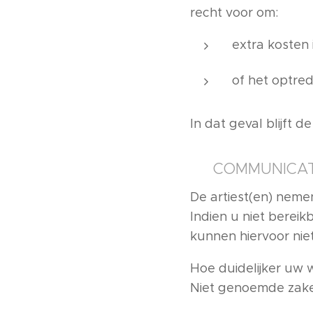
recht voor om:
extra kosten 
of het optre
In dat geval blijft 
☎️ COMMUNICAT
De artiest(en) neme
Indien u niet bereik
kunnen hiervoor nie
Hoe duidelijker uw 
Niet genoemde zaken