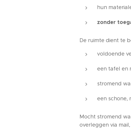
hun material
zonder toeg
De ruimte dient te b
voldoende ve
een tafel en 
stromend wate
een schone, 
Mocht stromend wate
overleggen via mail