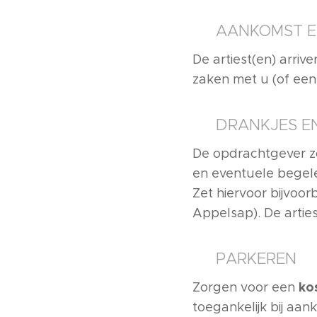
🕒 AANKOMST E
De artiest(en) arriv
zaken met u (of ee
🍽️ DRANKJES E
De opdrachtgever zo
en eventuele begele
Zet hiervoor bijvoor
Appelsap). De arties
🅿️ PARKEREN
ko
Zorgen voor een
toegankelijk bij aan