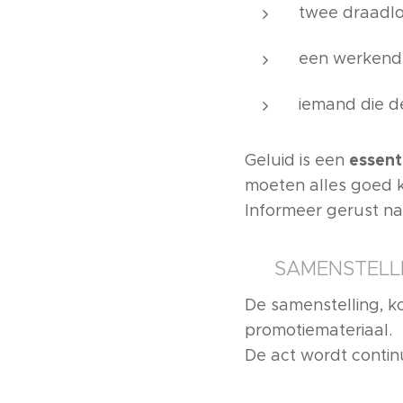
twee draadlo
een werkende
iemand die de
essent
Geluid is een
moeten alles goed 
Informeer gerust na
👗 SAMENSTELL
De samenstelling, k
promotiemateriaal.
De act wordt conti