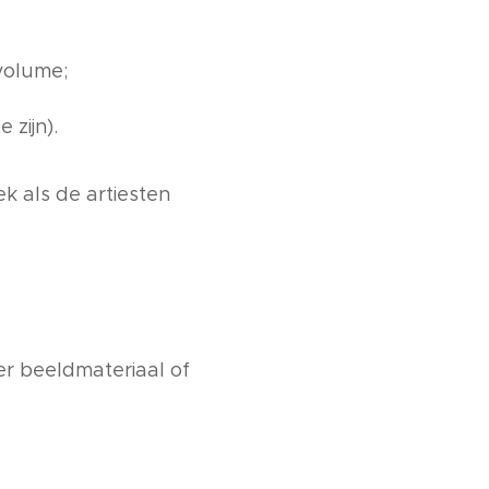
volume;
 zijn).
k als de artiesten
er beeldmateriaal of