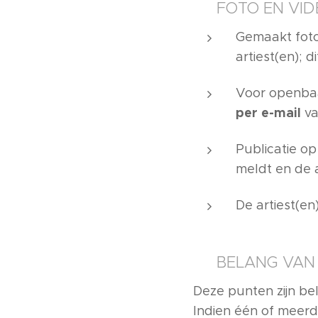
📸 FOTO EN VI
Gemaakt foto
artiest(en); 
Voor openbaa
per e-mail
va
Publicatie op
meldt en de 
De artiest(e
📋 BELANG VAN
Deze punten zijn be
Indien één of meerd