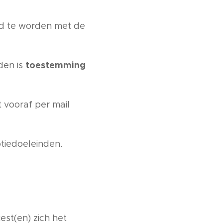
ld te worden met de
toestemming
den is
t vooraf per mail
tiedoeleinden.
st(en) zich het