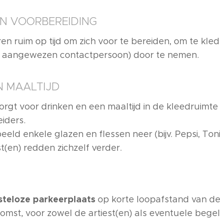
N VOORBEREIDING
eren ruim op tijd om zich voor te bereiden, om te kle
n aangewezen contactpersoon) door te nemen.
N MAALTIJD
rgt voor drinken en een maaltijd in de kleedruimte 
iders.
beeld enkele glazen en flessen neer (bijv. Pepsi, Ton
t(en) redden zichzelf verder.
steloze parkeerplaats
op korte loopafstand van de 
komst, voor zowel de artiest(en) als eventuele begel