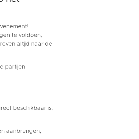
 evenement!
ngen te voldoen,
even altijd naar de
e partijen
rect beschikbaar is,
nen aanbrengen;