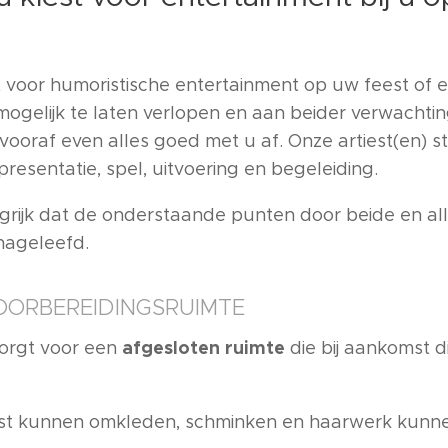
t voor humoristische entertainment op uw feest of
mogelijk te laten verlopen en aan beider verwachti
oraf even alles goed met u af. Onze artiest(en) str
 presentatie, spel, uitvoering en begeleiding.
grijk dat de onderstaande punten door beide en all
nageleefd.
VOORBEREIDINGSRUIMTE
afgesloten ruimte
orgt voor een
die bij aankomst di
 rust kunnen omkleden, schminken en haarwerk kun