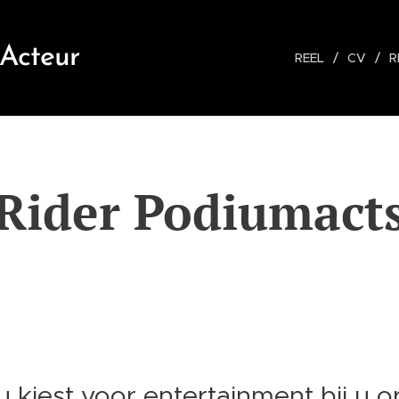
 Acteur
REEL
CV
R
Rider Podiumact
 kiest voor entertainment bij u o