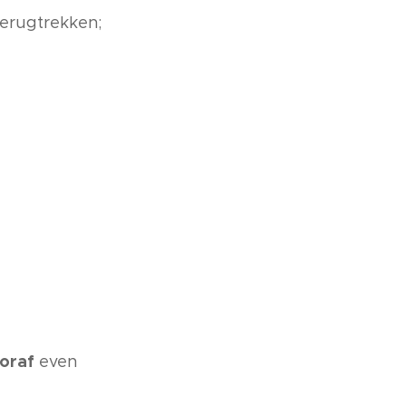
terugtrekken;
oraf
even