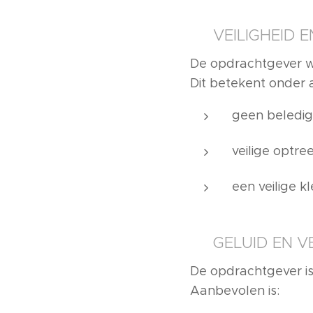
🛡️ VEILIGHEID 
De opdrachtgever 
Dit betekent onder 
geen beledigi
veilige optre
een veilige k
🎤 GELUID EN V
De opdrachtgever is
Aanbevolen is: